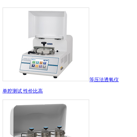
等压法透氧仪
单腔测试 性价比高