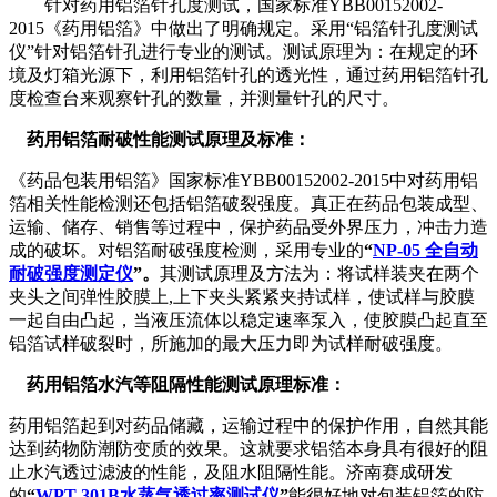
针对药用铝箔针孔度测试，国家标准YBB00152002-
2015《药用铝箔》中做出了明确规定。采用“铝箔针孔度测试
仪”针对铝箔针孔进行专业的测试。测试原理为：在规定的环
境及灯箱光源下，利用铝箔针孔的透光性，通过药用铝箔针孔
度检查台来观察针孔的数量，并测量针孔的尺寸。
药用铝箔耐破性能测试原理及标准：
《药品包装用铝箔》国家标准YBB00152002-2015中对药用铝
箔相关性能检测还包括铝箔破裂强度。真正在药品包装成型、
运输、储存、销售等过程中，保护药品受外界压力，冲击力造
成的破坏。对铝箔耐破强度检测，采用专业的
“
NP-05 全自动
耐破强度测定仪
”。
其测试原理及方法为：将试样装夹在两个
夹头之间弹性胶膜上,上下夹头紧紧夹持试样，使试样与胶膜
一起自由凸起，当液压流体以稳定速率泵入，使胶膜凸起直至
铝箔试样破裂时，所施加的最大压力即为试样耐破强度。
药用铝箔水汽等阻隔性能测试原理标准：
药用铝箔起到对药品储藏，运输过程中的保护作用，自然其能
达到药物防潮防变质的效果。这就要求铝箔本身具有很好的阻
止水汽透过滤波的性能，及阻水阻隔性能。济南赛成研发
的
“
WPT-301B水蒸气透过率测试仪
”
能很好地对包装铝箔的防