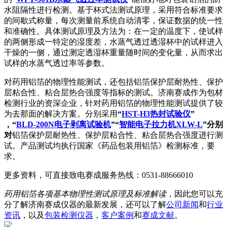
水阻隔性进行检测。基于杯式法测试原理，采用符合标准要求
的间歇式称量，每次测量前系统自动清零，保证数据的统一性
和准确性。具体测试原理及方法为：在一定的温度下，使试样
的两侧形成一特定的湿度差，水蒸气透过透湿杯中的试样进入
干燥的一侧，通过测定透湿杯重量随时间的变化量，从而求出
试样的水蒸气透过率等参数。
对药用铝箔的物理性能测试，还包括铝箔保护层耐热性、保护
层粘合性、粘合层热合强度等指标的测试。济南赛成作为包材
检测行业的资深企业，针对药用铝箔的物理性能测试提供了较
为去那面的解决方案。分别采用
“
HST-H3热封试验仪
”
，“
BLD-200N电子剥离试验机
”“
智能电子拉力机XLW-L
”分别
对
铝箔保护层耐热性、保护层粘合性、粘合层热合强度进行测
试。产品测试均执行国家《药品包装用铝箔》检测标准，要
求。
更多资料，可直接致电赛成服务热线：0531-88666010
药用铝箔各项基本物理性测试原理及标准解读
，因此您可以充
分了解济南赛成仪器的最新发展，还可以了解
公司新闻
和
行业
资讯
，以及
包装检测仪器
，
客户案例
和
赛成文献
。