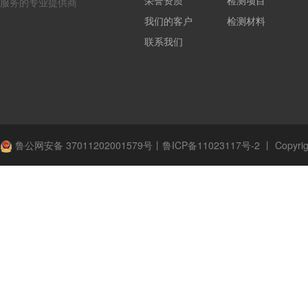
荣誉资质
检测项目
服务的专业提供商
我们的客户
检测材料
联系我们
鲁公网安备 37011202001579号
丨
鲁ICP备11023117号-2
丨
Copyrig