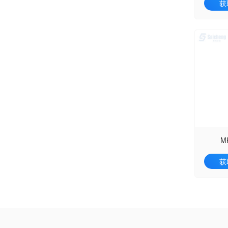
获
M
获