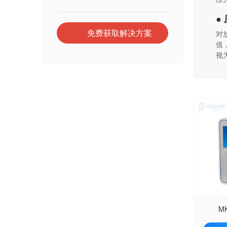
●
免费获取解决方案
对
值
视
M