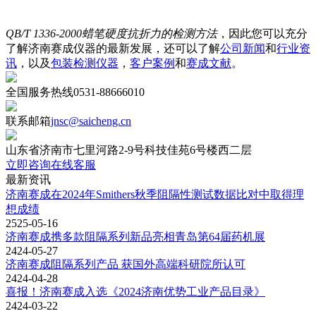
QB/T 1336-2000蜡笔硬度抗折力的检测方法
，因此您可以充分
了解济南赛成仪器的最新发展，还可以了解
公司新闻
和
行业资
讯
，以及
包装检测仪器
，
客户案例
和
赛成文献
。
全国服务热线
0531-88666010
联系邮箱
jnsc@saicheng.cn
山东省济南市七里河路2-9号科技佳苑6号楼西二层
立即咨询在线客服
最新资讯
济南赛成在2024年Smithers秋季阻隔性测试数据比对中取得理
想成绩
2525-05-16
济南赛成携多款阻隔系列新品亮相青岛第64届药机展
2424-05-27
济南赛成阻隔系列产品 获国外高端科研院所认可
2424-04-28
喜报！济南赛成入选《2024济南优势工业产品目录》
2424-03-22