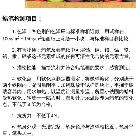
蜡笔检测项目：
1. 色泽：各色别的色泽应与标准样相近似，用试样在
2
2
100g/m
~ 150g/m
铅画纸上涂绘一小块，与标准样目测比较。
2. 有害物质：蜡笔及卷笔纸中可溶锑、砷、钡、镉、铬、
铅、汞、硒或这些元素组成的任何可溶性化合物的元素含量。
3. 描绘性能：描绘流利并符合蜡笔画的要求，感官测定。
4. 软化点：用软化点测定器测定，将试样熔化，分别浇于
两个铁圈内，凝固后削平，加钢珠放于试样圆块上，平搁于玻
璃容器内，用水加热，以温度计测量水温，所置小铁圈内蜡料
受热软化，钢珠一一陷入时，温度计所示温度即为蜡笔的软化
点。不低于58℃为合格。
5. 抗折力：不低于4N。
6. 笔身外观：光洁完整，笔身色泽与涂样相接近，笔身平
直，笔头居中。