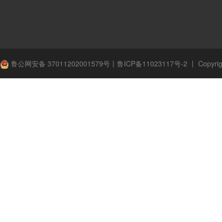
鲁公网安备 37011202001579号
丨
鲁ICP备11023117号-2
丨
Copyrig