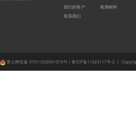
我们的客户
检测材料
联系我们
鲁公网安备 37011202001579号
丨
鲁ICP备11023117号-2
丨
Copyrig