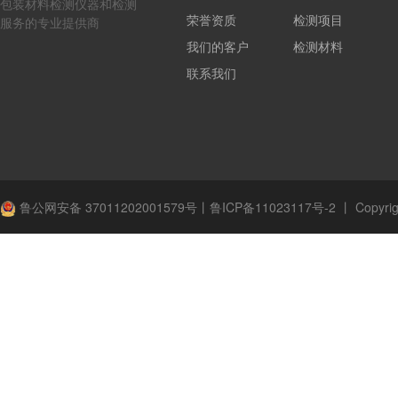
包装材料检测仪器和检测
荣誉资质
检测项目
服务的专业提供商
我们的客户
检测材料
联系我们
鲁公网安备 37011202001579号
丨
鲁ICP备11023117号-2
丨
Copyrig