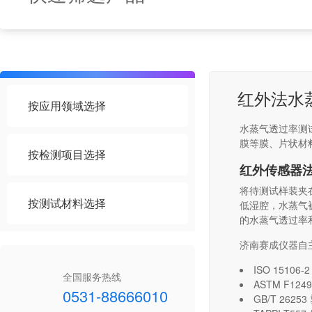
红外法水
按应用领域选择
水蒸气透过率测
膜等膜、片状材
按检测项目选择
红外传感器
将待测试样装夹
按测试材料选择
低湿腔，水蒸气
的水蒸气透过率
济南赛成仪器自
ISO 151
全国服务热线
ASTM F
0531-88666010
GB/T 26