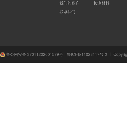
我们的客户
检测材料
联系我们
鲁公网安备 37011202001579号
丨
鲁ICP备11023117号-2
丨
Copyrig