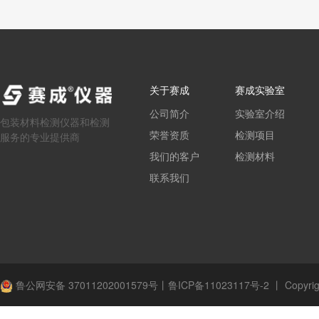
关于赛成
赛成实验室
公司简介
实验室介绍
包装材料检测仪器和检测
荣誉资质
检测项目
服务的专业提供商
我们的客户
检测材料
联系我们
鲁公网安备 37011202001579号
丨
鲁ICP备11023117号-2
丨
Copyrig