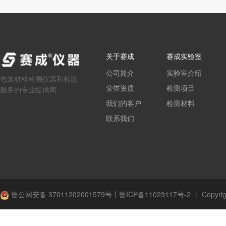
关于赛成
赛成实验室
公司简介
实验室介绍
包装材料检测仪器和检测
荣誉资质
检测项目
服务的专业提供商
我们的客户
检测材料
联系我们
鲁公网安备 37011202001579号
丨
鲁ICP备11023117号-2
丨
Copyrig