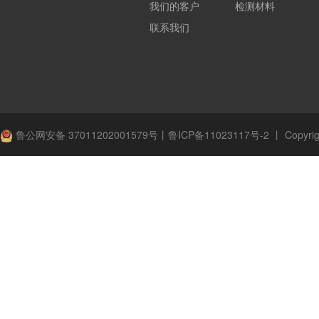
我们的客户
检测材料
联系我们
鲁公网安备 37011202001579号
丨
鲁ICP备11023117号-2
丨
Copyrig