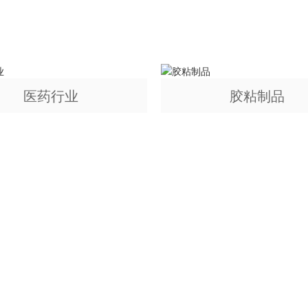
医药行业
胶粘制品
不负信赖 · 诚邀合作
果您对我们的方案或产品感兴趣 请联系我们的销售
0531-88666010