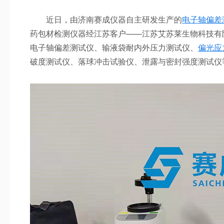
近日，由济南赛成仪器自主研发生产的
电子轴偏差
药包材检测仪器经江苏客户——江苏艾苏莱生物科技有
电子轴偏差测试仪、输液袋耐内外压力测试仪、
偏光应
破度测试仪、落球冲击试验仪、泄露与密封强度测试仪