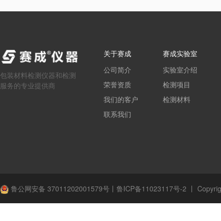
关于赛成
赛成实验室
公司简介
实验室介绍
包装材料检测仪器和检测
荣誉资质
检测项目
服务的专业提供商
我们的客户
检测材料
联系我们
鲁公网安备 37011202001579号
丨
鲁ICP备11023117号-2
丨
Copyrig