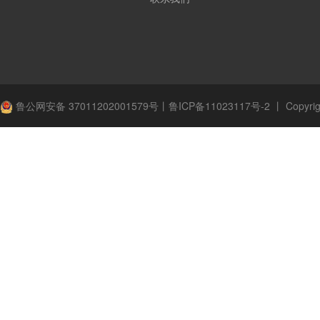
鲁公网安备 37011202001579号
丨
鲁ICP备11023117号-2
丨
Copyrig