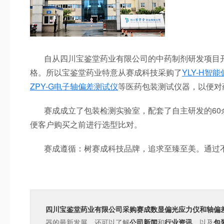
自从四川宝鉴堂药业有限公司的中药制剂研发项目开
格。所以宝鉴堂药业特意从赛成科技采购了
YLY-H智
ZPY-G电子轴偏差测试仪
等医药包装测试仪器，以便对
赛成成立了包装检测实验室，配套了自主研发的60
便客户购买之前进行选型比对。
赛成遵循：树赛成科技品牌，追求至臻至美。通过不
四川宝鉴堂药业有限公司采购赛成数显偏光应力仪和轴偏
器的最新发展，还可以了解
公司新闻
和
行业资讯
，以及
包