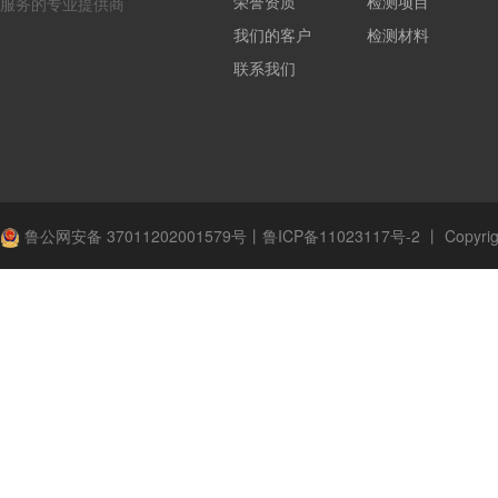
荣誉资质
检测项目
服务的专业提供商
我们的客户
检测材料
联系我们
鲁公网安备 37011202001579号
丨
鲁ICP备11023117号-2
丨
Copyrig