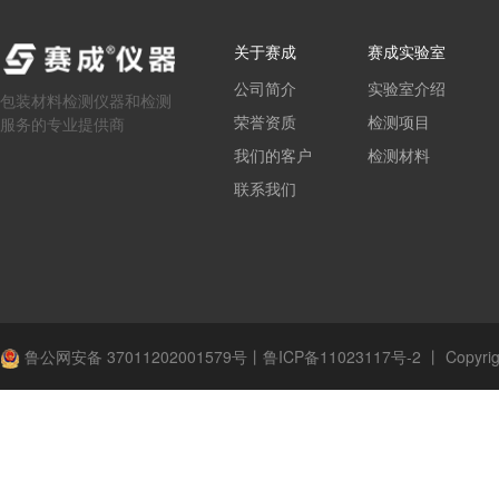
关于赛成
赛成实验室
公司简介
实验室介绍
包装材料检测仪器和检测
荣誉资质
检测项目
服务的专业提供商
我们的客户
检测材料
联系我们
鲁公网安备 37011202001579号
丨
鲁ICP备11023117号-2
丨
Copyrig