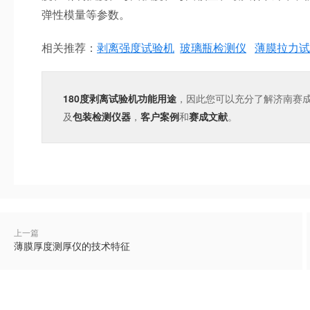
弹性模量等参数。
相关推荐：
剥离强度试验机
玻璃瓶检测仪
薄膜拉力试
180度剥离试验机功能用途
，因此您可以充分了解济南赛
及
包装检测仪器
，
客户案例
和
赛成文献
。
上一篇
薄膜厚度测厚仪的技术特征