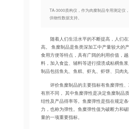
TA-3000质构仪，作为肉糜制品专用测
供物性数据支持。
随着人们生活水平的不断提高，人们在对
高。 鱼糜制品是鱼类深加工中产量较大的
食用方便等特点，具有广阔的利用价值，越
料，加入食盐、辅料等进行擂溃成粘稠鱼浆
制品包括鱼丸、鱼糕、虾丸、虾饼、贝肉丸
评价鱼糜制品的主要指标有鱼糜弹性、凝
有所不同， 其中鱼糜弹性是决定鱼糜制品
结性及产品得率等。鱼糜弹性是指在规定条
力，也称为弹性。鱼糜弹性值为破断力和破断
量的一项重要指标。