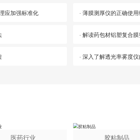
管理应加强标准化
· 薄膜测厚仪的正确使
法
· 解读药包材铝塑复合
读
· 深入了解透光率雾度
医药行业
胶粘制品