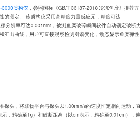
A-3000质构仪
，参照国标《GB/T 36187-2018 冷冻鱼糜》推荐方
性的测定。 该质构仪采用高精度力量感应元，精度可达
速，位移分辨率可达0.001mm，被测鱼糜破碎瞬间软件自动锁定破断
和汇出曲线，用户可直接观察检测图谱变化，动态显示鱼糜弹性
头，将载物平台与探头以1.00mm/s的速度恒定相向运动，
，精确至1g）和破断距离（以cm表示，精确至0.01cm），