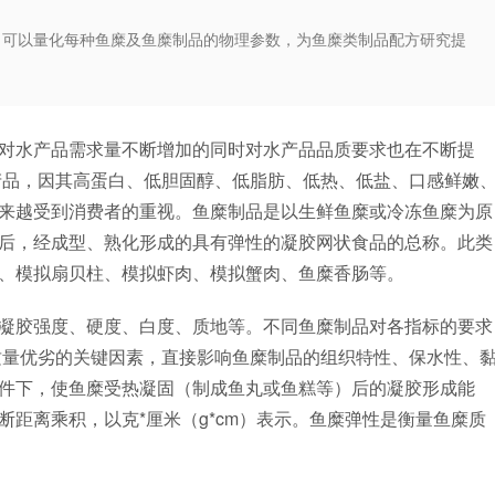
定仪，可以量化每种鱼糜及鱼糜制品的物理参数，为鱼糜类制品配方研究提
水产品需求量不断增加的同时对水产品品质要求也在不断提
产品，因其高蛋白、低胆固醇、低脂肪、低热、低盐、口感鲜嫩
来越受到消费者的重视。鱼糜制品是以生鲜鱼糜或冷冻鱼糜为原
后，经成型、熟化形成的具有弹性的凝胶网状食品的总称。此类
、模拟扇贝柱、模拟虾肉、模拟蟹肉、鱼糜香肠等。
胶强度、硬度、白度、质地等。不同鱼糜制品对各指标的要求
质量优劣的关键因素，直接影响鱼糜制品的组织特性、保水性、
件下，使鱼糜受热凝固（制成鱼丸或鱼糕等）后的凝胶形成能
距离乘积，以克*厘米（g*cm）表示。鱼糜弹性是衡量鱼糜质