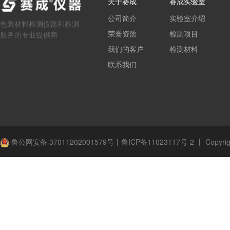
关于赛成
赛成实验室
公司简介
实验室介绍
包装材料检测仪器和检测
荣誉资质
检测项目
服务的专业提供商
我们的客户
检测材料
联系我们
鲁公网安备 37011202001579号
丨
鲁ICP备11023117号-2
丨
Copyrig