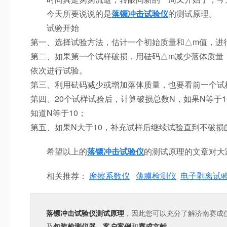
今天所要说说的是
落镖冲击试验仪
的测试原理。
试验开始
第一、选择试验方法，估计一个初始质量和△m值，进
第二、如果第一个试样破损，用砝码△m减少落体质量
依次进行试验。
第三、利用砝码减少或增加落体质量，也要看前一个试
第四、20个试样试验后，计算破损总数N，如果N等于1
知道N等于10；
第五、如果N大于10，补充试样后继续试验直到不破损
希望以上的
落镖冲击试验仪
的测试原理的文章对大
相关推荐：
摩擦系数仪
薄膜检测仪
电子剥离试
落镖冲击试验仪测试原理
，因此您可以充分了解济南赛成
及
包装检测仪器
，
客户案例
和
赛成文献
。