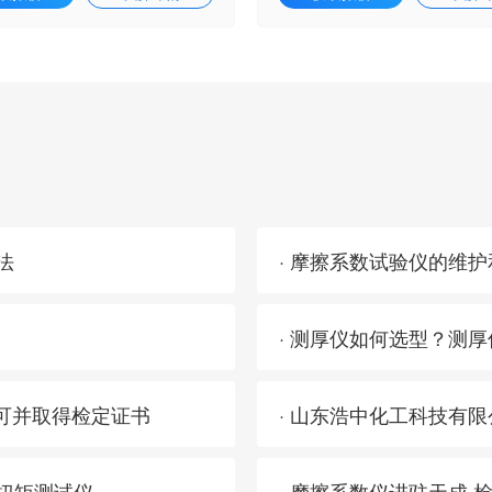
方法
· 摩擦系数试验仪的维
· 测厚仪如何选型？测
认可并取得检定证书
· 山东浩中化工科技有
动扭矩测试仪
· 摩擦系数仪进驻天成