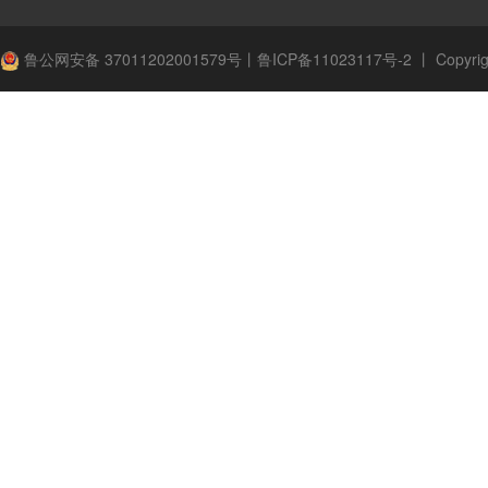
鲁公网安备 37011202001579号
丨
鲁ICP备11023117号-2
丨
Copyrig