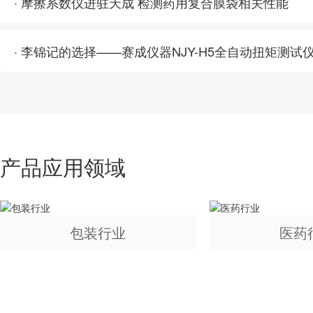
· 摩擦系数仪进驻天成 检测药用复合膜袋相关性能
· 李锦记的选择——赛成仪器NJY-H5全自动扭矩测试
产品应用领域
包装行业
医药