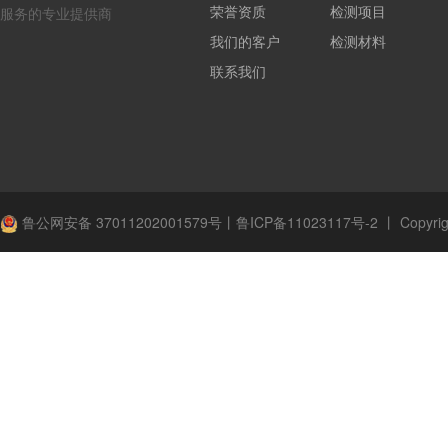
荣誉资质
检测项目
服务的专业提供商
我们的客户
检测材料
联系我们
鲁公网安备 37011202001579号
丨
鲁ICP备11023117号-2
丨
Copyrig