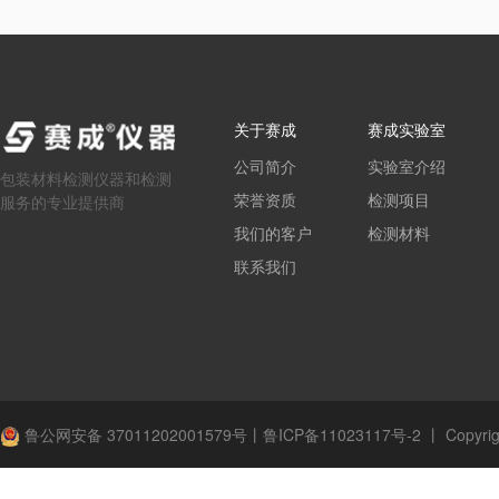
关于赛成
赛成实验室
公司简介
实验室介绍
包装材料检测仪器和检测
荣誉资质
检测项目
服务的专业提供商
我们的客户
检测材料
联系我们
鲁公网安备 37011202001579号
丨
鲁ICP备11023117号-2
丨
Copyrig