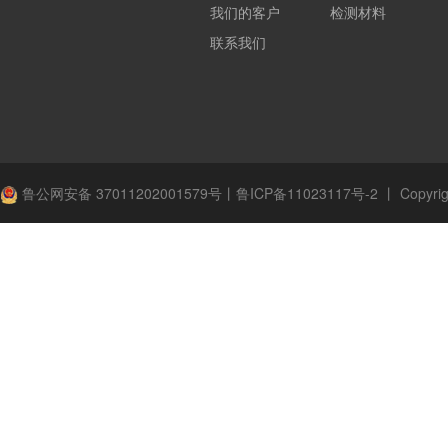
我们的客户
检测材料
联系我们
鲁公网安备 37011202001579号
丨
鲁ICP备11023117号-2
丨
Copyrig