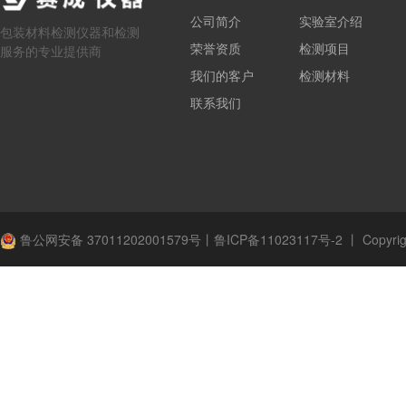
公司简介
实验室介绍
包装材料检测仪器和检测
荣誉资质
检测项目
服务的专业提供商
我们的客户
检测材料
联系我们
鲁公网安备 37011202001579号
丨
鲁ICP备11023117号-2
丨
Copyrig