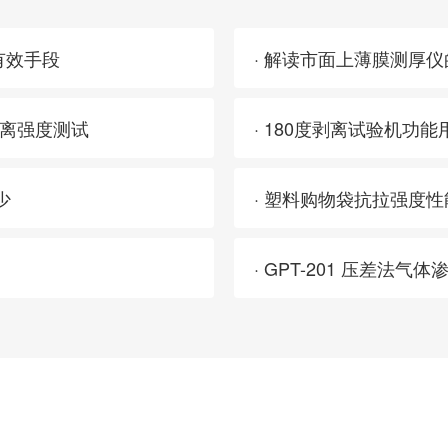
有效手段
· 解读市面上薄膜测厚
剥离强度测试
· 180度剥离试验机功能
少
· 塑料购物袋抗拉强度