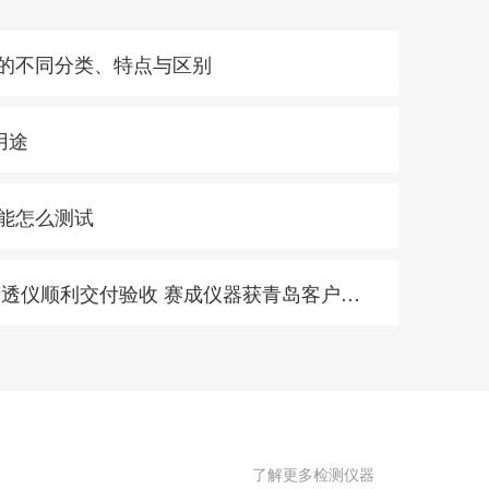
仪的不同分类、特点与区别
用途
性能怎么测试
· GPT-201 压差法气体渗透仪顺利交付验收 赛成仪器获青岛客户认可
了解更多检测仪器