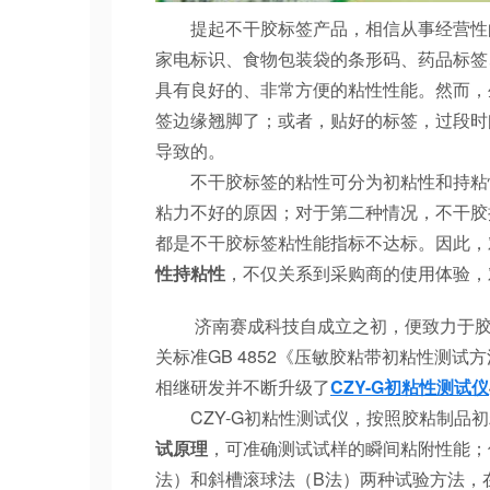
提起不干胶标签产品，相信从事经营性的
家电标识、食物包装袋的条形码、药品标签
具有良好的、非常方便的粘性性能。然而，
签边缘翘脚了；或者，贴好的标签，过段时
导致的。
不干胶标签的粘性可分为初粘性和持粘性
粘力不好的原因；对于第二种情况，不干胶
都是不干胶标签粘性能指标不达标。因此，
性持粘性
，不仅关系到采购商的使用体验，
济南赛成科技自成立之初，便致力于
关标准GB 4852《压敏胶粘带初粘性测试
相继研发并不断升级了
CZY-G初粘性测试仪
CZY-G初粘性测试仪，按照胶粘制品初粘
试原理
，可准确测试试样的瞬间粘附性能；
法）和斜槽滚球法（B法）两种试验方法，