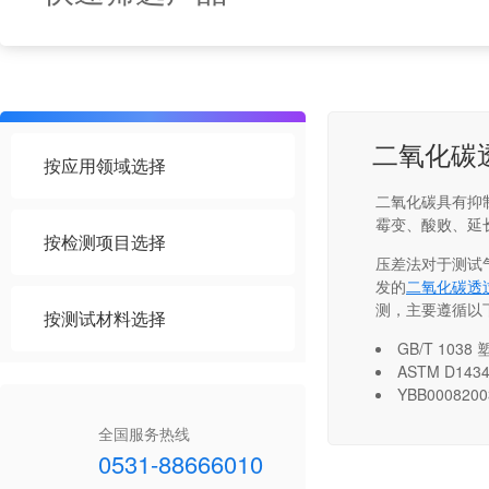
二氧化碳
按应用领域选择
二氧化碳具有抑
霉变、酸败、延
按检测项目选择
压差法对于测试
发的
二氧化碳透
测，主要遵循以
按测试材料选择
GB/T 10
ASTM D1
YBB00082
全国服务热线
0531-88666010