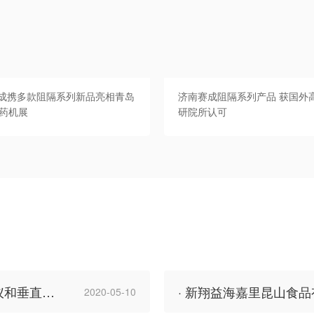
成携多款阻隔系列新品亮相青岛
济南赛成阻隔系列产品 获国外
届药机展
研院所认可
· 授科仪器科技有限公司采购赛成偏光应力仪和垂直轴偏差测试仪
2020-05-10