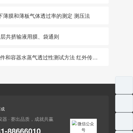
 大气压下薄膜和薄板气体透过率的测定 测压法
015 多层共挤输液用膜、袋通则
· GB/T 31355-2014 包装件和容器水蒸气透过性测试方法 红外传感器法
赛成
仪器 · 赛出品质，成就共赢
31-88666010